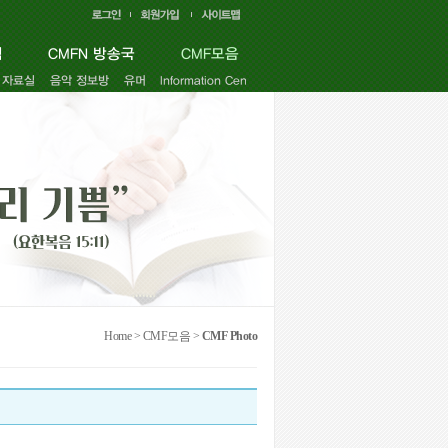
Home > CMF모음 >
CMF Photo