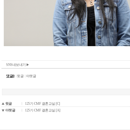
SNS내보내기
댓글0
윗글
아랫글
윗글
125기 CMF 결혼교실 [C]
아랫글
125기 CMF 결혼교실 [A]